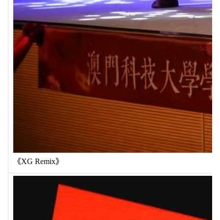
《XG Remix》