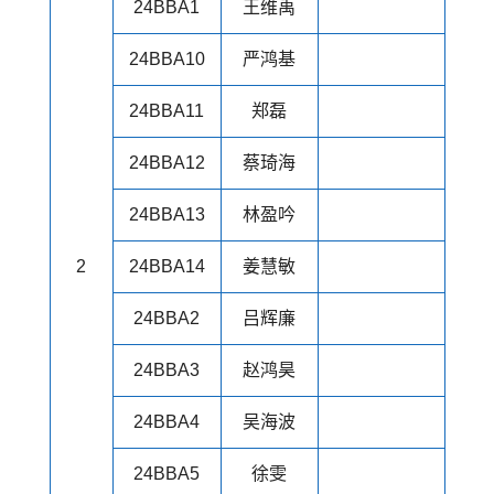
24BBA1
王维禹
24BBA10
严鸿基
24BBA11
郑磊
24BBA12
蔡琦海
24BBA13
林盈吟
2
24BBA14
姜慧敏
24BBA2
吕辉廉
24BBA3
赵鸿昊
24BBA4
吴海波
24BBA5
徐雯