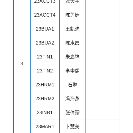
23ACCT3
张天宇
23ACCT4
陈莲娟
23BUA1
王凯迪
23BUA2
陈水霞
23FIN1
朱启祥
3
23FIN2
李申儒
23HRM1
石琳
23HRM2
冯海燕
23INB1
张倩孺
23MAR1
卜慧美