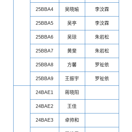
25BBA4
吴晓瑜
李汶霖
25BBA5
吴亭
李汶霖
25BBA6
吴琼
朱岩松
25BBA7
黄斐
朱岩松
25BBA8
方馨
罗祉依
25BBA9
王振宇
罗祉依
24BAE1
蒋晓阳
24BAE2
王佳
24BAE3
卓帅和