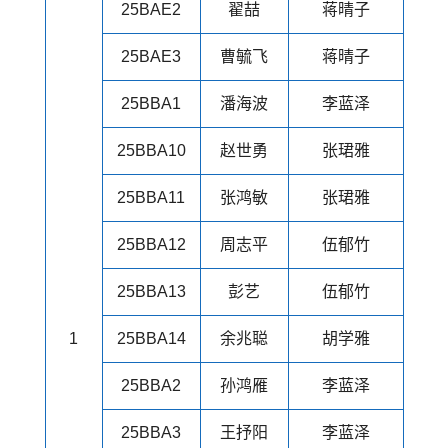
25BAE2
翟喆
蒋晴子
25BAE3
曹毓飞
蒋晴子
25BBA1
潘海波
李蓝泽
25BBA10
赵世勇
张珺雅
25BBA11
张鸿敏
张珺雅
25BBA12
周志平
伍郁竹
25BBA13
彭艺
伍郁竹
1
25BBA14
余兆聪
胡学雅
25BBA2
孙鸿雁
李蓝泽
25BBA3
王抒阳
李蓝泽