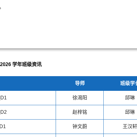
。
5/2026 学年班级资讯
导师
班级学
_D1
徐渴阳
邱琳
_D2
赵梓铭
邱琳
D1
钟文蔚
王汉