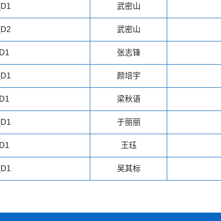
_D1
武密山
_D2
武密山
D1
张志锋
_D1
颜培宇
D1
梁秋语
_D1
于丽丽
D1
王珏
_D1
吴其标