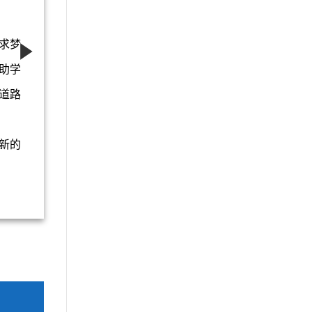
难，但请
中，都希
求梦
在这个大
助学
每一个闪
道路
导师-安庆祥
的画卷上
加油吧，
新的