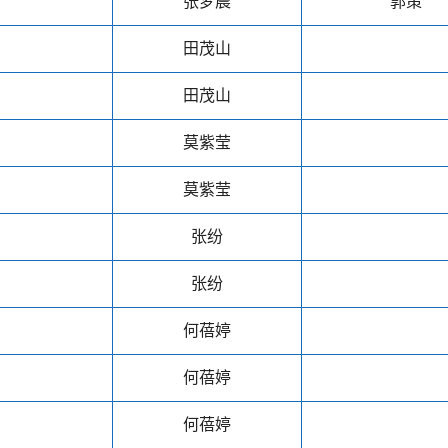
张梦晨
郭策
田茂山
田茂山
莫紫莹
莫紫莹
张纷
张纷
何蓓婷
何蓓婷
何蓓婷