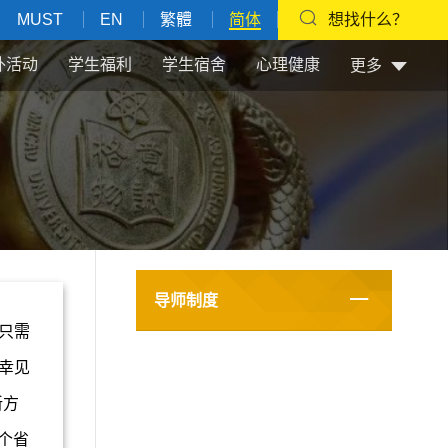
MUST
EN
繁體
简体
想找什么？
外活动
学生福利
学生宿舍
心理健康
更多
导师制度
只需
幸见
亲爱的同
新方
师，我希
个省