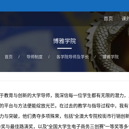
首页
课
博雅学院
首页
/
导师制度
/
各学院导师及学长
/
博雅学院
于教育与创新的大学导师，我深信每一位学生都有无限的潜力，
的平台与方法便能绽放光芒。在过去的教学与指导过程中，我有
力与突破，他们勇夺多项殊荣，包括“全澳大专院校街市行销创
秀奖与最佳路演奖，以及“全国大学生电子商务三创赛”一等奖等多