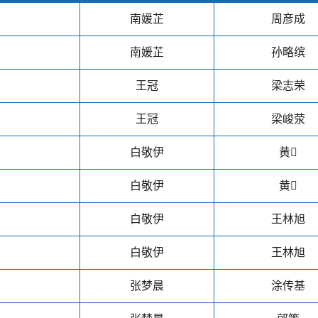
南媛芷
周彦成
南媛芷
孙略缤
王冠
梁志荣
王冠
梁峻荥
白敬伊
黄𪸩
白敬伊
黄𪸩
白敬伊
王林旭
白敬伊
王林旭
张梦晨
涂传基