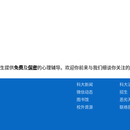
生提供
免费
及
保密
的心理辅导。欢迎你前来与我们细谈你关注的
科大新闻
科大
微信动态
招生
图书馆
恶劣
校外資源
联络