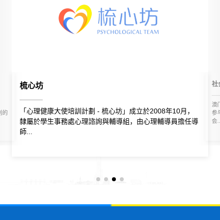
社
梳心坊
澳
「心理健康大使培訓計劃 - 梳心坊」成立於2008年10月，
牟利的
参
隸屬於學生事務處心理諮詢與輔導組，由心理輔導員擔任導
会..
師...