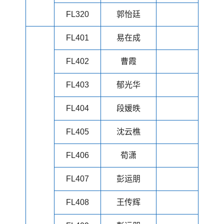
FL320
郭怡廷
FL401
易在成
FL402
曹霞
FL403
郁光华
FL404
段媛昳
FL405
沈云樵
FL406
荀潇
FL407
彭运朋
FL408
王传辉