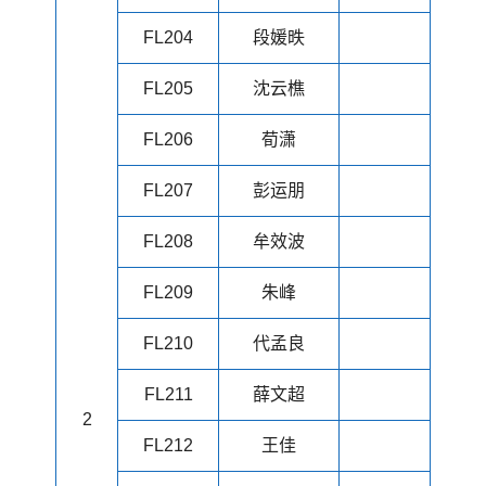
FL204
段媛昳
FL205
沈云樵
FL206
荀潇
FL207
彭运朋
FL208
牟效波
FL209
朱峰
FL210
代孟良
FL211
薛文超
2
FL212
王佳