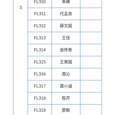
FL310
朱峰
3
FL311
代孟良
FL312
薛文超
FL313
王佳
FL314
张传奇
FL315
王荣国
FL316
周沁
FL317
龚小涵
FL318
陈芹
FL319
廖斯