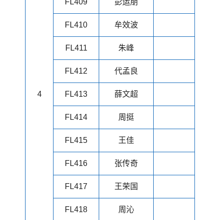
FL409
彭运朋
FL410
牟效波
FL411
朱峰
FL412
代孟良
4
FL413
薛文超
FL414
周挺
FL415
王佳
FL416
张传奇
FL417
王荣国
FL418
周沁