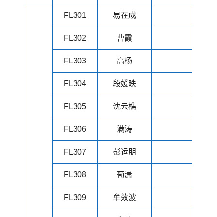
FL301
易在成
FL302
曹霞
FL303
高杨
FL304
段媛昳
FL305
沈云樵
FL306
满涛
FL307
彭运朋
FL308
荀潇
FL309
牟效波