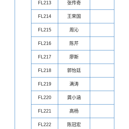
FL213
张传奇
FL214
王荣国
FL215
周沁
FL216
陈芹
FL217
廖斯
FL218
郭怡廷
FL219
满涛
FL220
龚小涵
FL221
高杨
FL222
陈冠宏