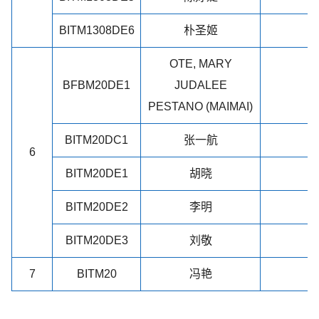
BITM1308DE6
朴圣姬
OTE, MARY
BFBM20DE1
JUDALEE
PESTANO (MAIMAI)
BITM20DC1
张一航
6
BITM20DE1
胡晓
BITM20DE2
李明
BITM20DE3
刘敬
7
BITM20
冯艳