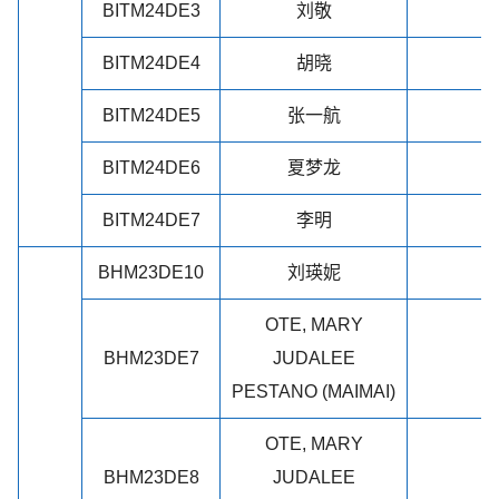
BITM24DE3
刘敬
BITM24DE4
胡晓
BITM24DE5
张一航
BITM24DE6
夏梦龙
BITM24DE7
李明
BHM23DE10
刘瑛妮
OTE, MARY
BHM23DE7
JUDALEE
PESTANO (MAIMAI)
OTE, MARY
BHM23DE8
JUDALEE