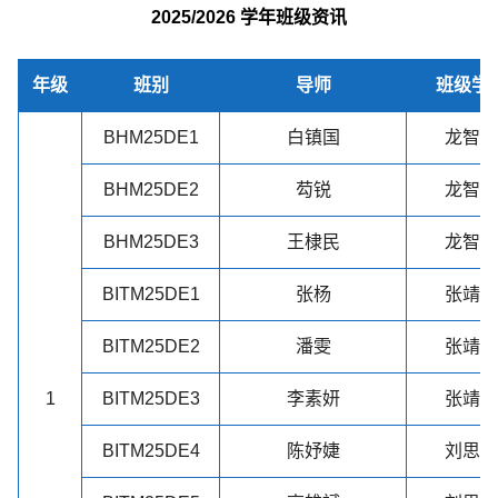
2025/2026 学年班级资讯
年级
班别
导师
班级学
BHM25DE1
白镇国
龙智骞
BHM25DE2
芶锐
龙智骞
BHM25DE3
王棣民
龙智骞
BITM25DE1
张杨
张靖松
BITM25DE2
潘雯
张靖松
1
BITM25DE3
李素妍
张靖松
BITM25DE4
陈妤婕
刘思凡