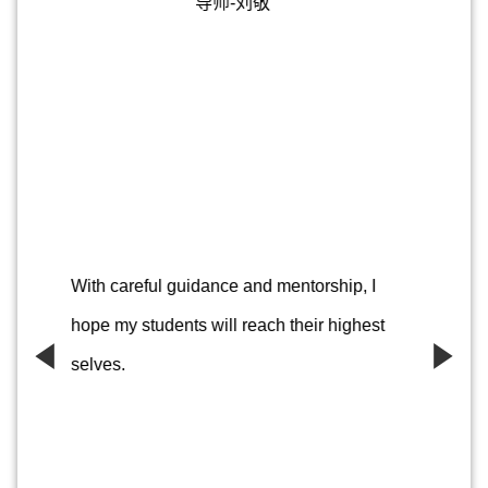
导师-罗尹希
其实人跟树是一样的，越是向往高处的阳
光，它的根就越要伸向黑暗的地底。