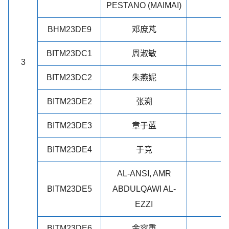
PESTANO (MAIMAI)
BHM23DE9
邓庶芃
BITM23DC1
周淑敏
3
BITM23DC2
朱燕妮
BITM23DE2
张溯
BITM23DE3
章于蓝
BITM23DE4
于竞
AL-ANSI, AMR
BITM23DE5
ABDULQAWI AL-
EZZI
BITM23DE6
金容重