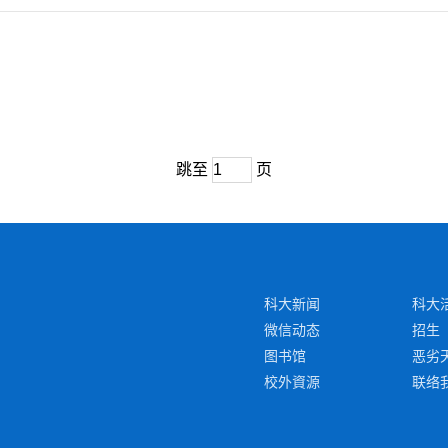
跳至
页
科大新闻
科大
微信动态
招生
图书馆
恶劣
校外資源
联络