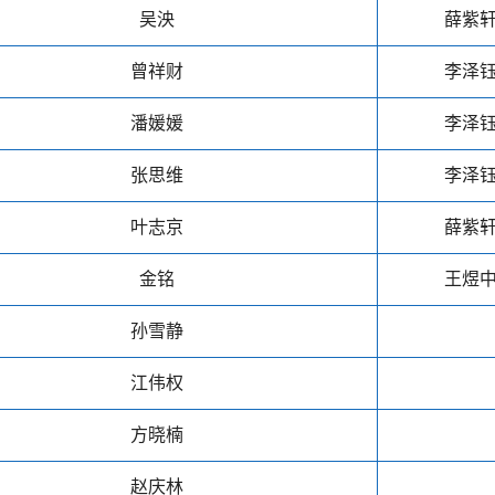
吴泱
薛紫
曾祥财
李泽
潘媛媛
李泽
张思维
李泽
叶志京
薛紫
金铭
王煜
孙雪静
江伟权
方晓楠
赵庆林