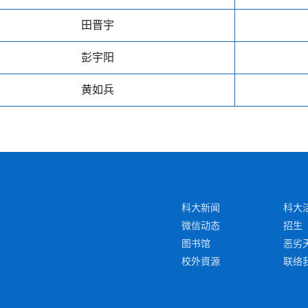
田晋宇
彭宇阳
黄如兵
科大新闻
科大
微信动态
招生
图书馆
恶劣
校外資源
联络