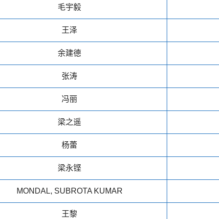
毛宇毅
王泽
余建德
张涛
冯丽
梁之遥
杨蕾
梁永铿
MONDAL, SUBROTA KUMAR
王黎