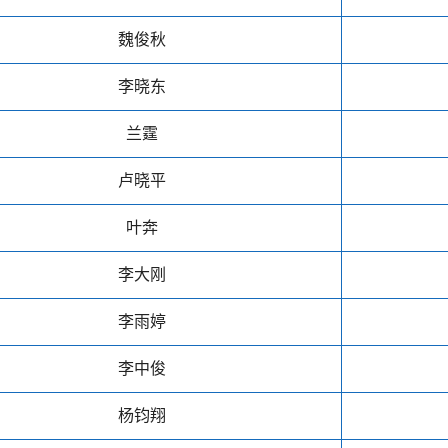
魏俊秋
李晓东
兰霆
卢晓平
叶奔
李大刚
李雨婷
李中俊
杨钧翔