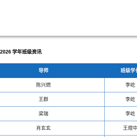
5/2026 学年班级资讯
导师
班级学
陈兴燃
李屹
王群
李屹
梁瑞
李屹
肖玄玄
王煜