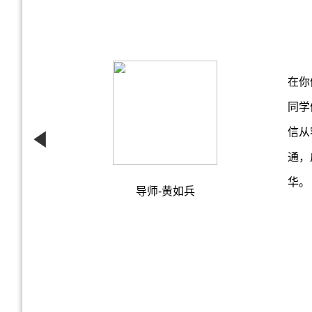
在你
同学
信从
通，
华。
导师-黄如兵