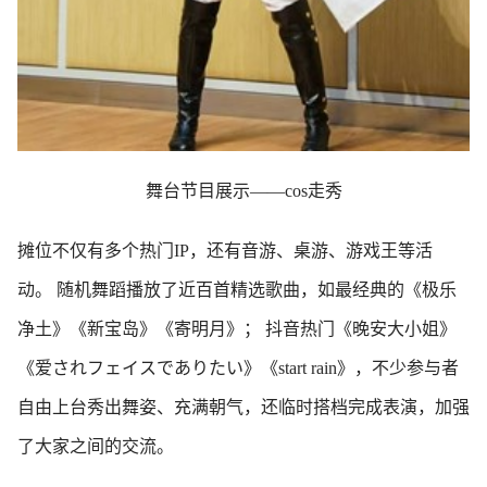
舞台节目展示——cos走秀
摊位不仅有多个热门IP，还有音游、桌游、游戏王等活
动。 随机舞蹈播放了近百首精选歌曲，如最经典的《极乐
净土》《新宝岛》《寄明月》； 抖音热门《晚安大小姐》
《爱されフェイスでありたい》《start rain》，不少参与者
自由上台秀出舞姿、充满朝气，还临时搭档完成表演，加强
了大家之间的交流。