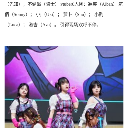
（先知），不倒翁（骑士）;vtuber6️人团：寒笑（Alban）;贰
佰（Sonny）； 小j（Uki）； 萝卜（Shu）； 小酌
（Luca）； 湫杏（Aza）。 引得现场欢呼不停。