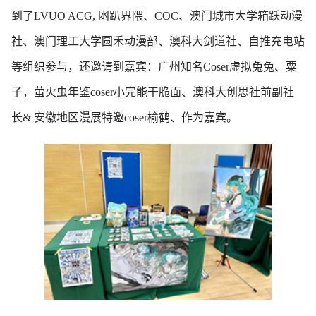
到了LVUO ACG, 凼趴界隈、COC、澳门城市大学箱跃动漫
社、澳门理工大学圆禾动漫部、澳科大剑道社、自推充电站
等组织参与，还邀请到嘉宾：广州知名Coser虚拟兔兔、粟
子，萤火虫年鉴coser小完能干脆面、澳科大创思社前副社
长& 安徽地区漫展特邀coser榆鹤、作为嘉宾。