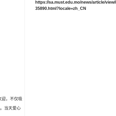
https://sa.must.edu.mo/news/article/view/
35890.html?locale=zh_CN
欢迎，不仅吸
。当天爱心