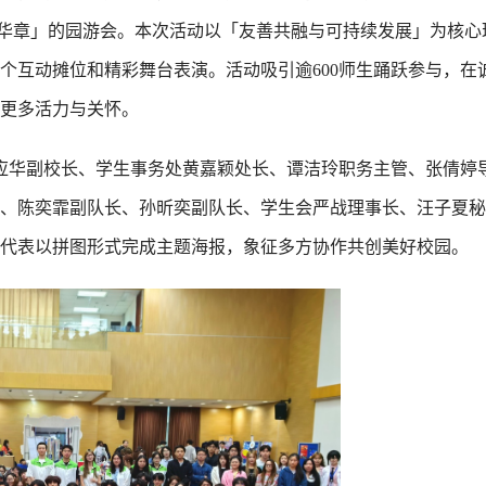
共谱华章」的园游会。本次活动以「友善共融与可持续发展」为核心
个互动摊位和精彩舞台表演。活动吸引逾600师生踊跃参与，在
更多活力与关怀。
邝应华副校长、学生事务处黄嘉颖处长、谭洁玲职务主管、张倩婷
、陈奕霏副队长、孙昕奕副队长、学生会严战理事长、汪子夏秘
团代表以拼图形式完成主题海报，象征多方协作共创美好校园。