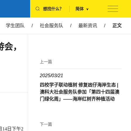
想找什么？
简体
学生团队
/
社会服务队
/
最新资讯
/
正文
游会，
上一篇
2025/03/21
四校学子联动植树 修复凼仔海岸生态 |
澳科大社会服务队参加「第四十四届澳
门绿化周」——海岸红树齐种植活动
下一篇
14日下午2