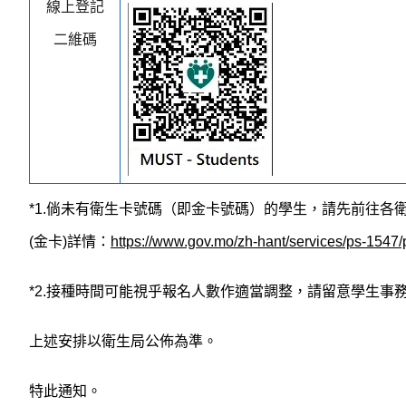
線上登記
二維碼
*1.倘未有衛生卡號碼（即金卡號碼）的學生，請先前往各
(金卡)詳情：
https://www.gov.mo/zh-hant/services/ps-1547
*2.接種時間可能視乎報名人數作適當調整，請留意學生事
上述安排以衛生局公佈為準。
特此通知。