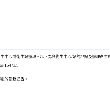
衛生中心或衛生站辦理。以下為各衛生中心/站的地點及辦理衛生
/ps-1547a/
。
務處的最新通告。