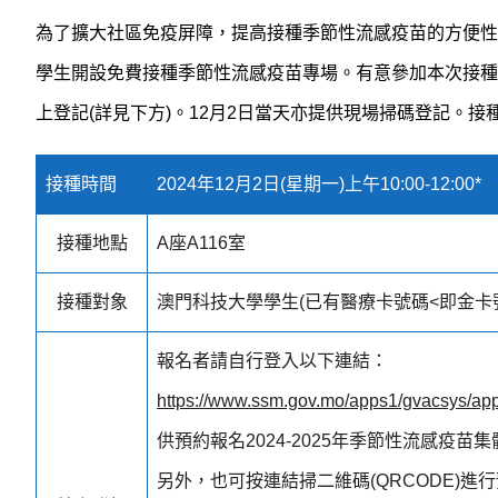
為了擴大社區免疫屏障，提高接種季節性流感疫苗的方便性
學生開設免費接種季節性流感疫苗專場。有意參加本次接種專
上登記(詳見下方)。12月2日當天亦提供現場掃碼登記。接
接種時間
2024年12月2日(星期一)上午10:00-12:00*
接種地點
A座A116室
接種對象
澳門科技大學學生(已有醫療卡號碼<即金卡號
報名者請自行登入以下連結：
https://www.ssm.gov.mo/apps1/gvacsys/
供預約報名2024-2025年季節性流感疫苗
另外，也可按連結掃二維碼(QRCODE)進