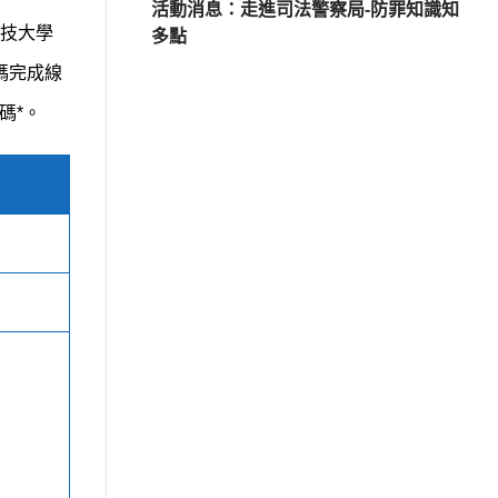
活動消息：走進司法警察局-防罪知識知
技大學
多點
碼完成線
碼*。