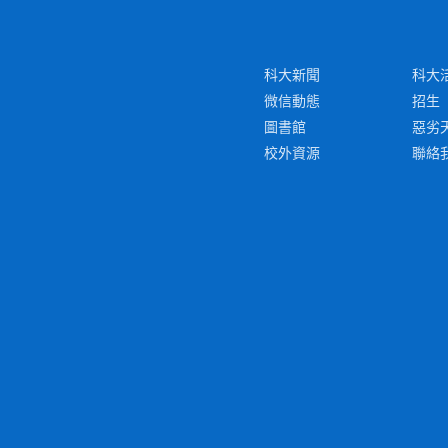
科大新聞
科大
微信動態
招生
圖書館
惡劣
校外資源
聯絡