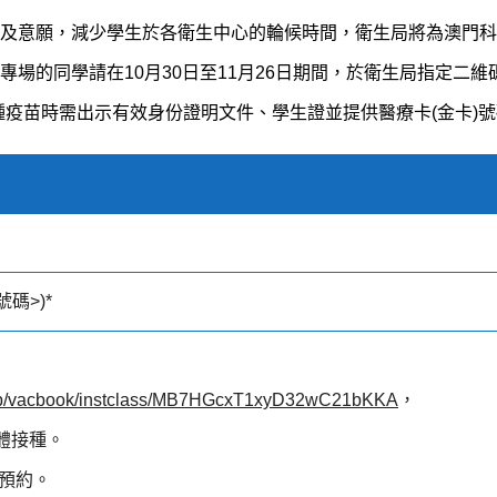
及意願，減少學生於各衛生中心的輪候時間，衛生局將為澳門科
場的同學請在10月30日至11月26日期間，於衛生局指定二維
種疫苗時需出示有效身份證明文件、學生證並提供醫療卡(金卡)號
碼>)*
app/vacbook/instclass/MB7HGcxT1xyD32wC21bKKA
，
集體接種。
行預約。