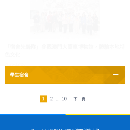
「宿舍先鋒隊」參觀澳門大賽車博物館，體驗本地特
色文化
2025/12/16
學生宿舍
1
2
10
...
下一頁