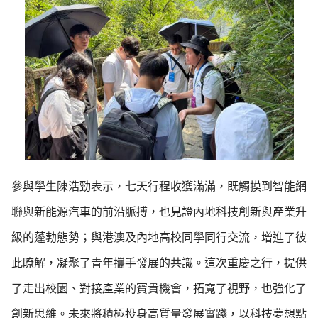
參與學生陳浩勁表示，七天行程收獲滿滿，既觸摸到智能網
聯與新能源汽車的前沿脈搏，也見證內地科技創新與產業升
級的蓬勃態勢；與港澳及內地高校同學同行交流，增進了彼
此瞭解，凝聚了青年攜手發展的共識。這次重慶之行，提供
了走出校園、對接產業的寶貴機會，拓寬了視野，也強化了
創新思維。未來將積極投身高質量發展實踐，以科技夢想點