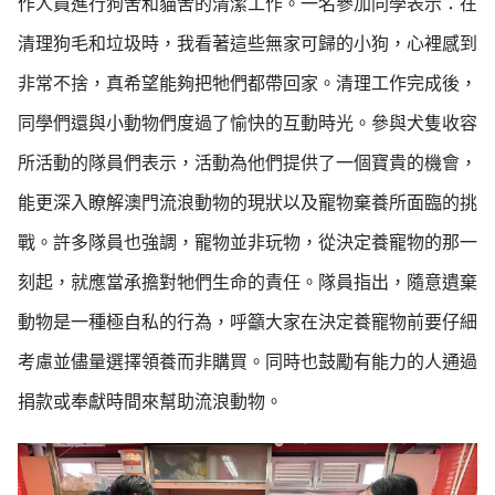
作人員進行狗舍和貓舍的清潔工作。一名參加同學表示：在
清理狗毛和垃圾時，我看著這些無家可歸的小狗，心裡感到
非常不捨，真希望能夠把牠們都帶回家。清理工作完成後，
同學們還與小動物們度過了愉快的互動時光。參與犬隻收容
所活動的隊員們表示，活動為他們提供了一個寶貴的機會，
能更深入瞭解澳門流浪動物的現狀以及寵物棄養所面臨的挑
戰。許多隊員也強調，寵物並非玩物，從決定養寵物的那一
刻起，就應當承擔對牠們生命的責任。隊員指出，隨意遺棄
動物是一種極自私的行為，呼籲大家在決定養寵物前要仔細
考慮並儘量選擇領養而非購買。同時也鼓勵有能力的人通過
捐款或奉獻時間來幫助流浪動物。