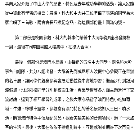
事向大家介紹了中山大學的歷史、特色及去年成功舉辦的活動，讓大家能
從中彼此有學習的機會；最後，科大和中大共三位準備了表演的同學為大
家合唱了三首歌，兩會會長互換紀念品，為這個部份畫上圓滿句號。
第二部份是校園參觀，科大的幹事們帶著中大同學從
E
座出發繞校
一周，最後在
N
座圖書館大樓集中，拍攝大合照。
最後一個部份是澳門本島遊，由每組的五名中大同學、兩名科大幹
事各自組隊，共分八組出發。大隊首先到威尼斯人渡假中心參觀正在舉辦
的名車展，讓同學們親身參與會展活動並從中實地學習；繼而步行到銀河
渡假城，沿途兩校同學分別到校園生活、專業學習等各方面主題進行了交
流討論，達到了相互學習的成果；之後大家亦品嘗了澳門特色小吃如葡
塔、牛雜、檸檬車露等，參觀富有澳門特色的著名景點如大三巴、噴水
池，購買澳門特色手信及紀念品，觀看美輪美奐的音樂噴泉，過了一天旅
客的生活。最後，大家在依依不捨道別聲中、互道感謝並期許下次再見。