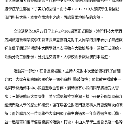
山大學珠海分校參觀學習。行程中受到中大旅遊同學的熱情招待，兩地旅
遊學院學生都留下了美好的回憶。而今年，
2012
，中大旅院學生會回訪
澳門科技大學，本會亦盡地主之誼，再譜寫兩地旅院的友誼。
交流活動於
10
月
28
日早上在
E
座
306
課室正式開始，澳門科技大學酒
店與旅遊管理學院學生會會長陳慧雲首先對中大同學的到來表示了熱烈歡
迎並做了簡短開場讓中大同學對本次活動有大致瞭解後，活動正式開始。
活動分為三個部份，分別是交流會、大學校園參觀及澳門本島遊。
活動第一部份，在會長開場後，主持人先對本次活動流程做了詳細
介紹，大家在都瞭解後開始第一個小遊戲
--
擊鼓傳熊；隨著歌曲播放由一
名同學開始傳手中小熊直至歌曲暫停，到時握有小熊的同學將接受大冒
險；三輪遊戲及大冒險後，將全場氣氛拉到高潮。接下來是外聯部同學介
紹澳門及大學的歷史和概況，讓在場各位對澳門及澳科大有更深層次的瞭
解；而外聯部另一位同學帶大家回顧了學生會過去一年舉辦過各項活動，
並一起展望稍後準備要開展的活動。其後，中山大學學生會會長及一名幹