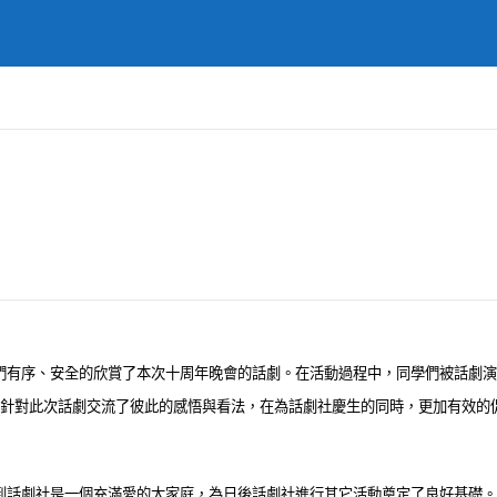
們有序、安全的欣賞了本次十周年晚會的話劇。在活動過程中，同學們被話劇演
針對此次話劇交流了彼此的感悟與看法，在為話劇社慶生的同時，更加有效的
到話劇社是一個充滿愛的大家庭，為日後話劇社進行其它活動奠定了良好基礎。