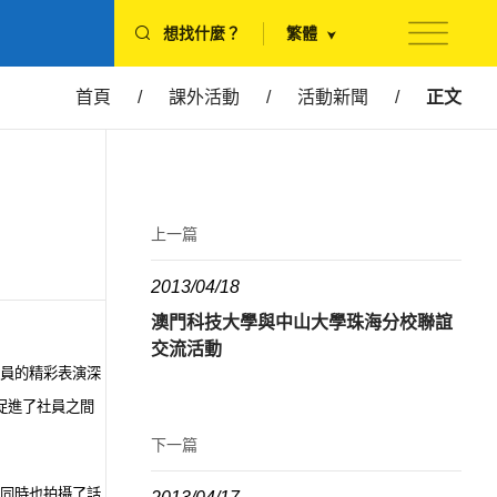
想找什麼？
繁體
首頁
/
課外活動
/
活動新聞
/
正文
上一篇
2013/04/18
澳門科技大學與中山大學珠海分校聯誼
交流活動
員的精彩表演深
促進了社員之間
下一篇
同時也拍攝了話