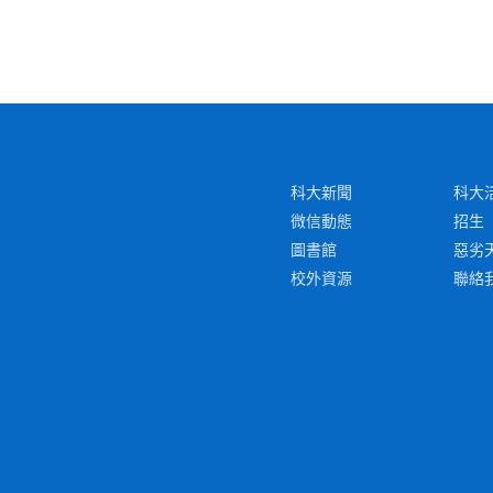
科大新聞
科大
微信動態
招生
圖書館
惡劣
校外資源
聯絡