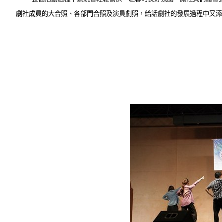
劇社成員的大合照、各部門合照及演員劇照，給話劇社的發展過程中又添