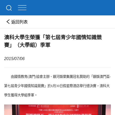
返回列表
澳科大學生榮獲「第七屆青少年國情知識競
賽」（大學組）季軍
2015/07/06
由國情教育
(
澳門
)
協會主辦、銀河娛樂集團冠名贊助的「銀娛澳門盃
-
第七屆青少年國情知識競賽」於
6
月
30
日假星際酒店舉行總決賽，澳科大
學生獲得大學組季軍。