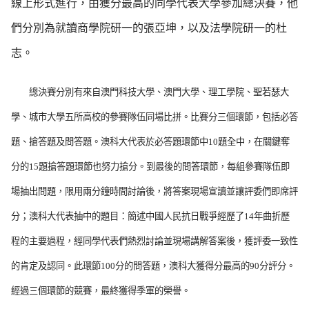
線上形式進行，由獲分最高的同學代表大學參加總決賽，他
們分別為就讀商學院研一的張亞坤，以及法學院研一的杜
志。
總決賽分別有來自澳門科技大學、澳門大學、理工學院、聖若瑟大
學、城市大學五所高校的參賽隊伍同場比拼。比賽分三個環節，包括必答
題、搶答題及問答題。澳科大代表於必答題環節中
10
題全中，在關鍵奪
分的
15
題搶答題環節也努力搶分。到最後的問答環節，每組參賽隊伍即
場抽出問題，限用兩分鐘時間討論後，將答案現場宣讀並讓評委們即席評
分；澳科大代表抽中的題目：簡述中國人民抗日戰爭經歷了
14
年曲折歷
程的主要過程，經同學代表們熱烈討論並現場講解答案後，獲評委一致性
的肯定及認同。此環節
100
分的問答題，澳科大獲得分最高的
90
分評分。
經過三個環節的競賽，最終獲得季軍的榮譽。