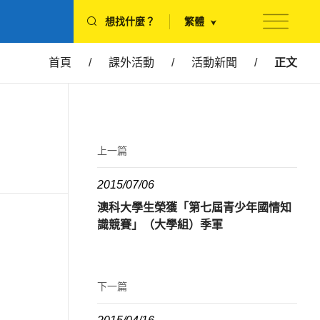
想找什麼？
繁體
首頁
/
課外活動
/
活動新聞
/
正文
上一篇
2015/07/06
澳科大學生榮獲「第七屆青少年國情知
識競賽」（大學組）季軍
下一篇