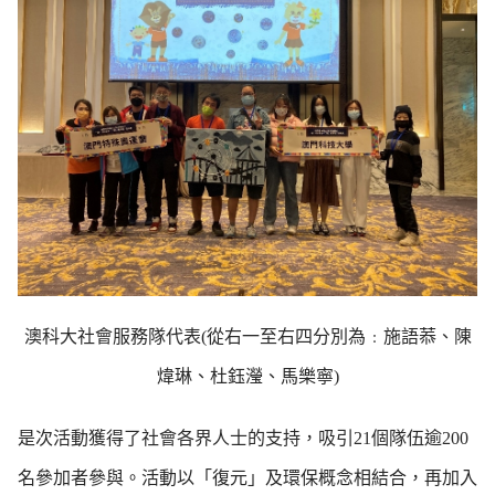
澳科大社會服務隊代表(從右一至右四分別為﹕施語菾、陳
煒琳、杜鈺瀅、馬樂寧)
是次活動獲得了社會各界人士的支持，吸引21個隊伍逾200
名參加者參與。活動以「復元」及環保概念相結合，再加入