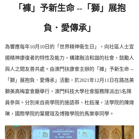
「褲」予新生命 --「獅」展抱
負．愛傳承」
為響應每年10月10日的「世界精神衛生日」，向社區人士宣
揚精神康復者的特性及能力，構建融洽和諧的社會，鼓勵人
與人之間友善共處。由澳門扶康會主辦的「褲」予新生命 --
「獅」展抱負．愛傳承」活動，於2021年12月11日在路氹美
獅美高梅宴會廳舉行，澳門科技大學社會服務隊派出5名隊
員參與。分別來自商學院的施語菾、杜鈺瀅，法學院的陳煒
琳，國際學院的葉爾瑄及博雅學院的馬樂寧同學。