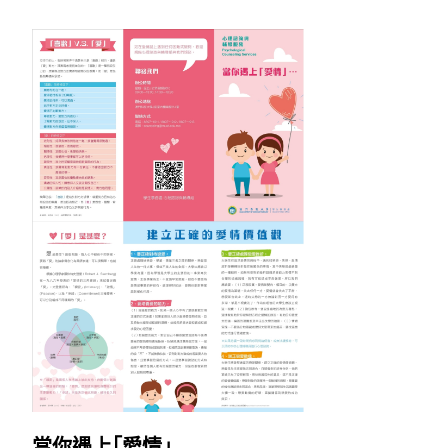
當你遇上｢愛情｣