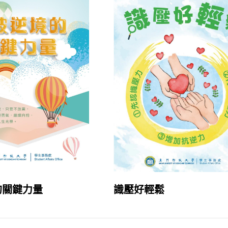
的關鍵力量
識壓好輕鬆