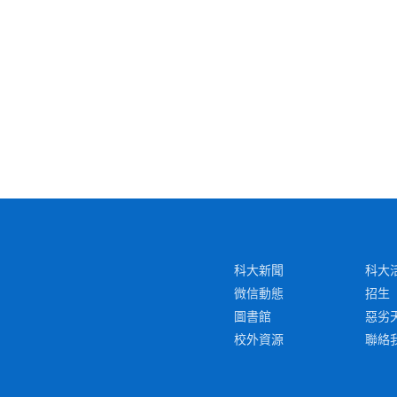
科大新聞
科大
微信動態
招生
圖書館
惡劣
校外資源
聯絡