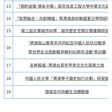
13
「相約金陵·情系中華」南京信息工程大學
中華文化研
14
「智慧融合，共創輝煌」粵港澳高校聯
盟
夏日學院研學
15
第三屆計算城市科學：
城市歷史空間計算建模研習
“港澳與山東青年共同紀念中國人民抗日戰爭
16
暨世界反法西斯戰爭勝利80周年活動”參訪團
17
走進殷墟--港澳台青年甲骨文文化探索之旅
18
中國人民大學「港澳學子讀史知行計劃」研習營
19
環保及可持續生活體驗營