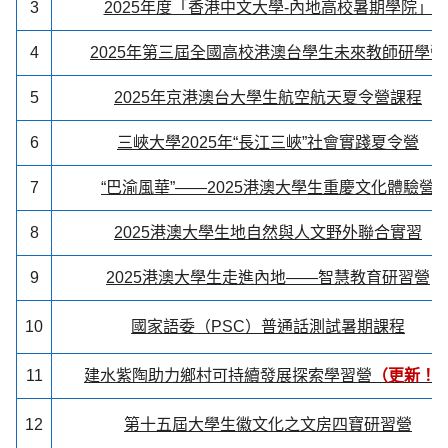
3
2025年度「香港中文大學-內地高校暑期學院」
4
2025年第三屆全國高校港澳台學生未來教師研學營
5
2025年京港澳台大學生航空航天夏令營課程
6
三峽大學2025年“長江三峽”社會實踐夏令營
7
“巴渝風華”——2025港澳大學生重慶文化體驗營
8
2025港澳大學生地自然與人文野外聯合實習
9
2025港澳大學生走進內地——智慧教育研習營
10
國家語委（PSC）
普通話測試暑期課程
11
建水紫陶助力鄉村可持續發展探索學習營
（更新！
12
第十五屆大學生徽文化之文房四寶研習營