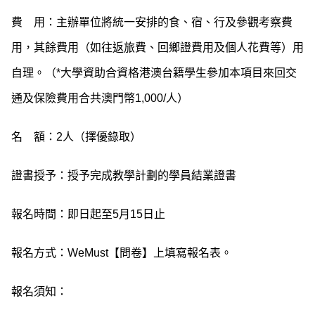
費 用：主辦單位將統一安排的食、宿、行及參觀考察費
用，其餘費用（如往返旅費、回鄉證費用及個人花費等）用
自理。（*大學資助合資格港澳台籍學生參加本項目來回交
通及保險費用合共澳門幣1,000/人）
名 額：2人（擇優錄取）
證書授予：授予完成教學計劃的學員結業證書
報名時間：即日起至5月15日止
報名方式：WeMust【問卷】上填寫報名表。
報名須知：