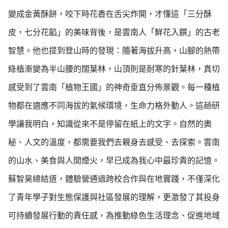
變成金黃酥餅，咬下時花香在舌尖炸開，才懂這「三分酥
皮，七分花餡」的美味背後，是雲南人「鮮花入饌」的古老
智慧。他也提到登山時的發現：隨著海拔升高，山腳的熱帶
綠植漸變為半山腰的闊葉林，山頂則是耐寒的針葉林，真切
感受到了雲南「植物王國」的神奇垂直分佈景觀。每一種植
物都在適應不同海拔的氣候環境，生命力格外動人。這趟研
學讓我明白，知識從來不是停留在紙上的文字。自然的奧
秘、人文的溫度，都需要我們去親身去感受、去探索。雲南
的山水、美食與人間煙火，早已成為我心中最珍貴的記憶。
蘇智昊總結道，體驗營通過跨校合作與在地實踐，不僅深化
了青年學子對生態保護與社區發展的理解，更激發了其投身
可持續發展行動的責任感，為推動綠色生活理念、促進地域