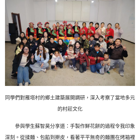
同學們對雁塔村的鄉土建築展開調研，深入考察了當地多元
的村莊文化
參與學生蘇智昊分享道：手製作鮮花餅的過程令我印象
深刻。從揉麵、包餡到擀皮，看著平平無奇的麵團在烤箱裡