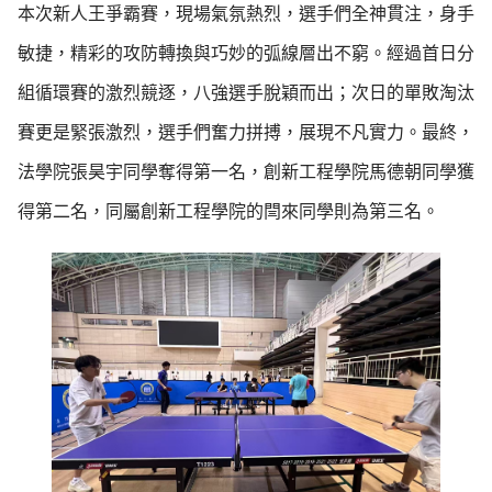
本次新人王爭霸賽，現場氣氛熱烈，選手們全神貫注，身手
敏捷，精彩的攻防轉換與巧妙的弧線層出不窮。經過首日分
組循環賽的激烈競逐，八強選手脫穎而出；次日的單敗淘汰
賽更是緊張激烈，選手們奮力拼搏，展現不凡實力。最終，
法學院張昊宇同學奪得第一名，創新工程學院馬德朝同學獲
得第二名，同屬創新工程學院的閆來同學則為第三名。