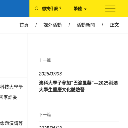
想找什麼？
繁體
首頁
/
課外活動
/
活動新聞
/
正文
上一篇
2025/07/03
澳科大學子參加“巴渝風華”—2025港澳
科技大學學
大學生重慶文化體驗營
之國家語委
下一篇
命題演講等