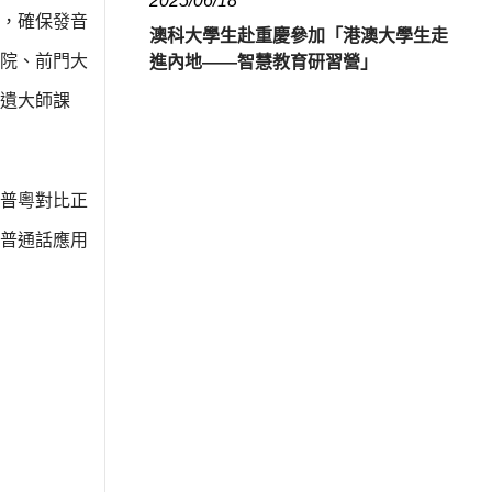
2025/06/18
，確保發音
澳科大學生赴重慶參加「港澳大學生走
院、前門大
進內地——智慧教育研習營」
遺大師課
普粵對比正
普通話應用