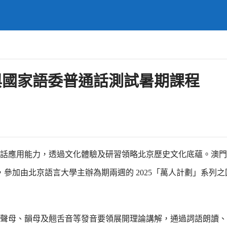
與國家語委普通話測試暑期課程
話應用能力，透過文化體驗及研習領略北京歷史文化底蘊。澳門
京，參加由北京語言大學主辦為期兩週的 2025「萬人計劃」系列
聲母、韻母及翹舌音等發音要領展開理論講解，通過詞語朗讀、