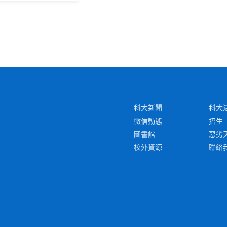
科大新聞
科大
微信動態
招生
圖書館
惡劣
校外資源
聯絡