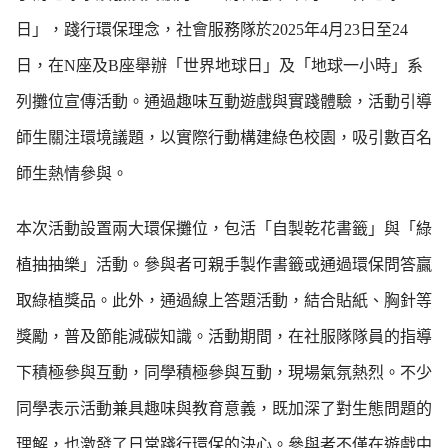
日」，踐行環保理念，社會服務隊於2025年4月23日至24
日，在N座及B座舉辦「世界地球日」及「地球一小時」系
列攤位宣傳活動。通過趣味互動遊戲與實踐體驗，活動引導
師生關注環境議題，以實際行動構建綠色校園，吸引數百名
師生熱情參與。
本次活動設置兩大環保攤位，包活「自製乾花書籤」與「綠
植抽抽樂」活動。參與者可親手製作書籤或通過環保問答贏
取綠植獎品。此外，通過線上答題活動，結合貼紙、胸針等
獎勵，普及節能減碳知識。活動期間，在社服隊隊員的指導
下積極參與互動，同學積極參與互動，現場氣氛熱烈。不少
同學表示活動兼具趣味與教育意義，既加深了對生態問題的
理解，也激發了日常踐行環保的決心。參與者不僅在遊戲中