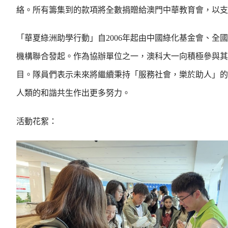
絡。所有籌集到的款項將全數捐贈給澳門中華教育會，以支
「華夏綠洲助學行動」自2006年起由中國綠化基金會、
機構聯合發起。作為協辦單位之一，澳科大一向積極參與其
目。隊員們表示未來將繼續秉持「服務社會，樂於助人」的
人類的和諧共生作出更多努力。
活動花絮：