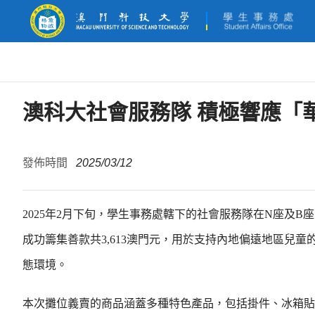
澳科大社會服務隊 積極響應「華
發佈時間
2025/03/12
2025年2月下旬，學生事務處轄下的社會服務隊在N座及B
成功籌集善款共3,613澳門元，用於支持內地偏遠地區兒
態環境。
本次攤位義賣的商品涵蓋多種特色產品，包括掛件、冰箱貼