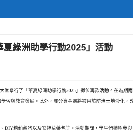
夏綠洲助學行動2025」活動
座大堂舉行了「華夏綠洲助學行動2025」攤位籌款活動。在為期
童的學習與教育發展。此外，部分資金還將被用於防治土地沙化，
、DIY糖葫蘆狗以及安神草藥包等。活動期間，學生們積極參與