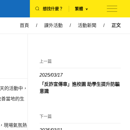
想找什麼？
繁體
首頁
/
課外活動
/
活動新聞
/
正文
上一篇
2025/03/17
「反詐宣傳車」進校園 助學生提升防騙
兩天的活動中，
意識
改善當地的生
下一篇
，現場氣氛熱