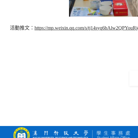
活動推文：
https://mp.weixin.qq.com/s/tj14syq6bAlw2QPYouRj