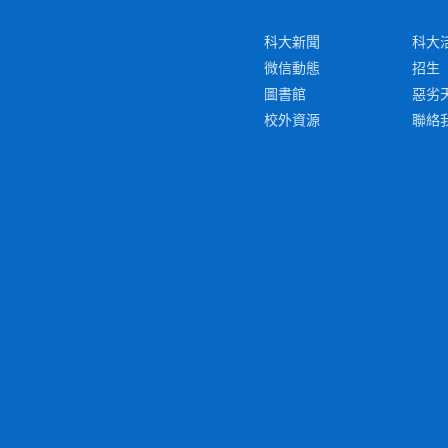
科大新聞
科大
微信動態
招生
圖書館
惡劣
校外資源
聯絡