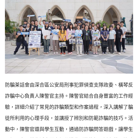
防騙茶話會由深合區公安局刑事犯罪偵查支隊政委、橫琴反
詐騙中心負責人陳警官主持。陳警官結合自身豐富的工作經
驗，詳細介紹了常見的詐騙類型和作案過程，深入講解了騙
徒所利用的心理手段，並講授了辨別和防範詐騙的技巧。活
動中，陳警官還與學生互動，通過防詐騙問答遊戲，讓學生