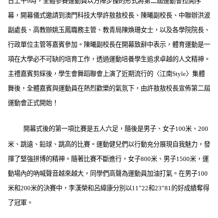
日
上午
9
時，全體參賽運動員以方陣步操的形式將第二屆運動會拉開序
幕，開幕儀式邀請到澳門科技大學許敖敖校長、陳曦副校長、中聯辦洪波
副處長、高教辦姚玉鳳職務主管、教青局陳煥珊女士，以及各學院院長、
行政單位主管等嘉賓參加。陳曦副校長在開幕致辭中表示，體育運動是一
項在大學必不可缺的培育工作，透過運動培養學生追求卓越的人文精神。
主禮嘉賓剪綵後，學生會舞蹈聯會上演了近期流行的〈江南
Style
〉集體
舞後，全體嘉賓與運動員在熱烈歡樂的氣氛下，由許敖敖校長宣佈第二屆
運動會正式開始！
開幕式後的第一項比賽是五人六足，隨後是男子、女子
100
米
、
200
米
、跳遠、鉛球、跳高的比賽。運動健兒們以行動充分展現自我魅力，發
揮了堅強拼博的精神。隨著比賽不斷進行，女子
800
米
、男子
1500
米
，運
動場內的吶喊聲音越來越大，同學們高聲為運動員加油打氣。在男子
100
米
和
200
米
的決賽中，李漢榮和呂緯康分別以
11”
22
和
23”
81
的好成績奪得
了冠軍。