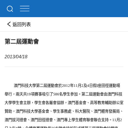
返回列表
第二屆運動會
2013/04/18
澳門科技大學第二屆運動會於
2012
年
11
月
2
及
4
日假
I
座田徑運動場
舉行，兩天共
19
項賽事吸引了
586
名學生參加。第二屆運動會由澳門科技
大學學生會主辦，學生會各屬會協辦，澳門基金會、高等教育輔助辦公室
贊助，澳門科技大學基金會、學生事務處、科大醫院、澳門體育發展局、
澳門拔河總會、澳門田徑總會、澳門專上學生體育聯會聯合支持。
11
月
2