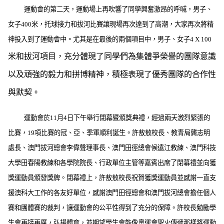
運動會的第二天，運動場上再吹響了同學興奮激昂的呼喊，男子、
女子
400
米
，托球接力和拔河比賽讓現場再次達到了高潮，大家再次將精
神投入到了運動會中。尤其是在最後的兩個項目中，男子、女子
4 X 100
米
和拔河項目，充分體現了
同學們為集體爭榮譽的團隊意識
以及頑強的毅力和拼博精神，積極表現了優秀團隊的合作性
與默契。
運動會於
11
月
4
日
下午舉行閉幕暨頒獎典禮，經過兩天激烈緊張的
比賽，
19
項比賽的冠、亞、季軍順利誕生。許敖敖校長、教青局龔志明
處長、澳門拔河總會李偉聲理事長、澳門田徑總會候遠江教練、澳門科技
大學田春陽教練和各學院院長、行政單位主管等嘉賓出席了閉幕禮並向獲
獎運動員頒發獎牌。閉幕禮上，許敖敖校長祝賀獲獎運動員並感謝一直支
援澳科大工作的各友好單位，感謝澳門田徑總會和澳門拔河總會擔任個人
賽和團體賽的裁判，讓運動會的公平性得到了充分的保障。許校長勉勵學
生會再接再厲，弘揚體育，並期望學生會能像奧運會聖火傳遞那樣將運動