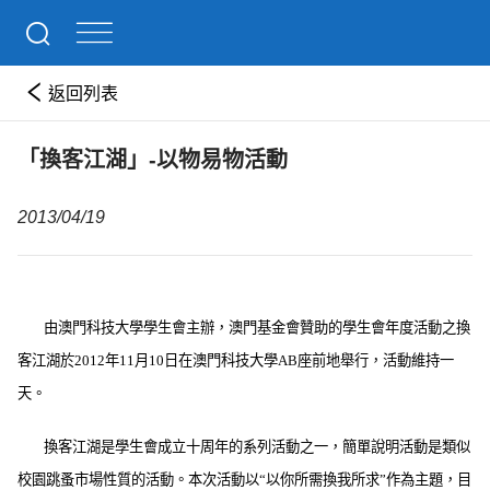
返回列表
「換客江湖」-以物易物活動
2013/04/19
由澳門科技大學學生會主辦，澳門基金會贊助的學生會年度活動之換
客江湖於
2012
年
11
月
10
日在澳門科技大學
AB
座前地舉行，活動維持一
天。
換客江湖是學生會成立十周年的系列活動之一，簡單說明活動是類似
校園跳蚤市場性質的活動。本次活動以
“
以你所需換我所求
”
作為主題，目