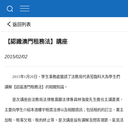
返回列表
【認識澳門租務法】講座
2015/02/02
2015
年
1
月
20
日，學生事務處邀請了法務局代表蒞臨科大為學生們
講解【認識澳門租務法】的相關知識。
是次講座由法務局法律推廣廳法律專員林強俊先生擔任主講嘉賓，
主要向學生介紹本澳樓宇租賃法律以及相關資訊；包括租約的訂立、業主
加租、租客欠租、租約終止等。是次講座設有講解及問答環節，氣氛活