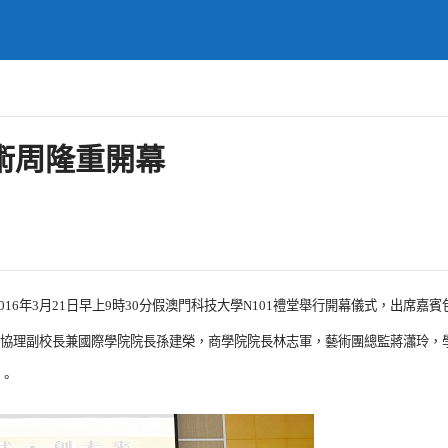
術周隆重開幕
6年3月21日早上9時30分假澳門科技大學N101禮堂舉行開幕儀式，出席嘉
協理副校長兼國際學院院長孫建榮，商學院院長林志軍，藝術團總監蔣瀟玲，
。