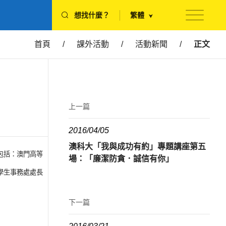
想找什麼？
繁體
首頁
/
課外活動
/
活動新聞
/
正文
上一篇
2016/04/05
澳科大「我與成功有約」專題講座第五
賓包括：澳門高等
場：「廉潔防貪．誠信有你」
學生事務處處長
下一篇