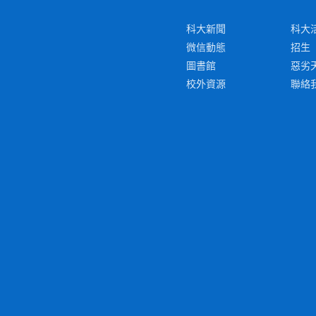
科大新聞
科大
微信動態
招生
圖書館
惡劣
校外資源
聯絡