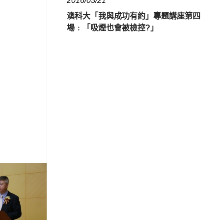
2016/03/21
澳科大「我與成功有約」專題講座第四
場﹕「吸煙也會被檢控?」