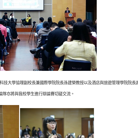
門科技大學協理副校長兼國際學院院長孫建榮教授以及酒店與旅遊管理學院院長
辯論隊亦將與我校學生進行辯論賽切磋交流。