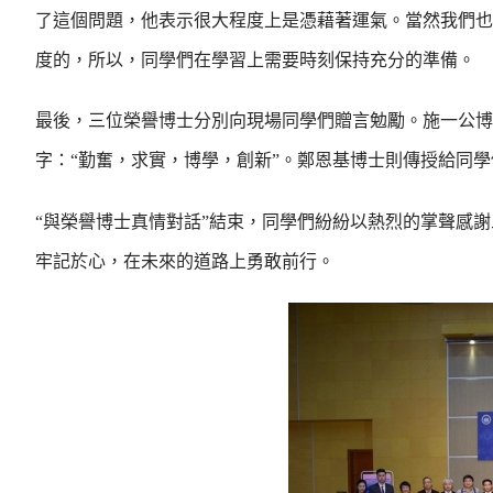
了這個問題，他表示很大程度上是憑藉著運氣。當然我們也
度的，所以，同學們在學習上需要時刻保持充分的準備。
最後，三位榮譽博士分別向現場同學們贈言勉勵。施一公博
字：“勤奮，求實，博學，創新”。鄭恩基博士則傳授給同
“與榮譽博士真情對話”結束，同學們紛紛以熱烈的掌聲感
牢記於心，在未來的道路上勇敢前行。