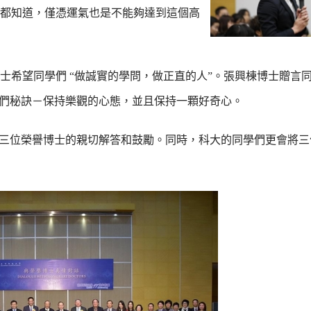
都知道，僅憑運氣也是不能夠達到這個高
士希望同學們 “做誠實的學問，做正直的人”。張興棟博士贈言
學們秘訣－保持樂觀的心態，並且保持一顆好奇心。
謝三位榮譽博士的親切解答和鼓勵。同時，科大的同學們更會將三