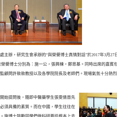
辦，研究生會承辦的“與榮譽博士真情對話”於2017年3月27日
三位榮譽博士分別為：施一公，張興棟，鄭恩基。同時出席的嘉賓
監顧問許敖敖教授以及各學院院長及老師們。現場氣氛十分熱烈，
開始提問後，隨即中醫藥學生張雯倩首先
必須具備的素質。而在中國，學生往往在
。施博士鼓勵同學們做科研要從根本上去