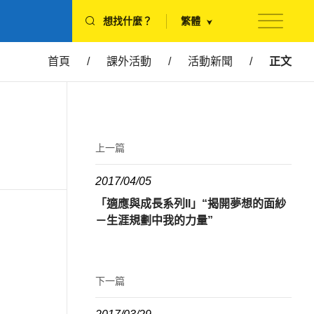
想找什麼？
繁體
首頁
/
課外活動
/
活動新聞
/
正文
上一篇
2017/04/05
「適應與成長系列II」“揭開夢想的面紗
－生涯規劃中我的力量”
下一篇