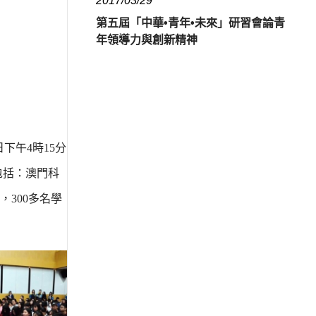
2017/03/29
第五屆「中華•青年•未來」研習會論青
年領導力與創新精神
下午4時15分
包括：澳門科
300多名學