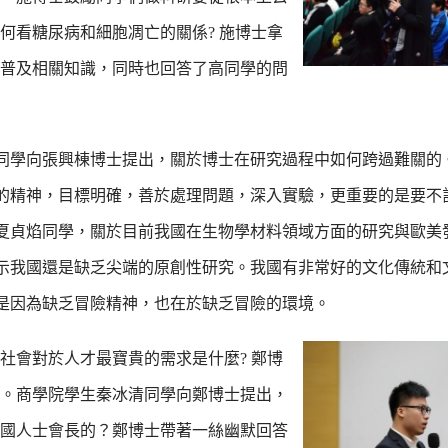
何看糖尿病和細胞凋亡的關係? 施博士拿
普及相關知識，同時也回答了高同學的問
同學向張興棟博士提出，關於博士在研究過程中如何跨過難關的
的精神，目標明確，善於處理問題，深入實驗，更重要的是要不
夏貞焰同學，關於目前我國在生物學材料領域方面的研究與歐美
示我國還是缺乏尖端的原創性研究。我國有非常好的文化傳統和
是因為缺乏冒險精神，也在於缺乏冒險的環境。
社會對於人才最寶貴的需求是什麼? 鄭博
。商學院學生秦冰清同學向鄭博士提出，
國人士會長的？鄭博士帶著一絲幽默回答