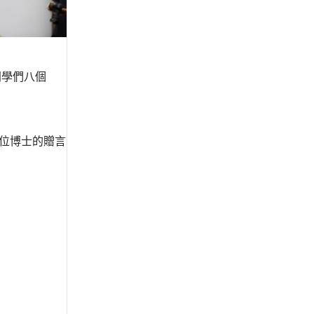
同學們八個
位博士的贈言