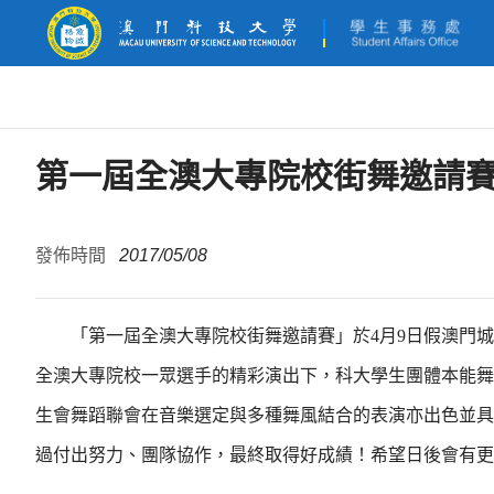
第一屆全澳大專院校街舞邀請賽
發佈時間
2017/05/08
「
第一屆全澳大專院校街舞邀請賽
」
於
4
月
9
日假澳門城
全澳大專院校
一眾選手的精彩演出下，
科大學生團體本能舞
生會舞蹈聯會在音樂選定與多種舞風結合的表演亦出色並具
過付出努力
、
團隊協作，最終取得好成績！希望日後會有更