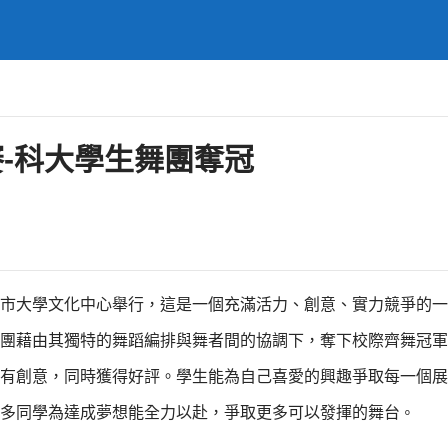
-科大學生舞團奪冠
市大學文化中心舉行，這是一個充滿活力
、
創意
、
實
力競爭的一
團
藉由其獨特的舞蹈編排與舞者間的協調下，
奪下校際齊舞冠軍
有創意，同時獲得好評。學生能為自己喜愛的興趣爭取每一個展
多同學為達成夢想能全力以赴，爭取更多可以發揮的舞台
。