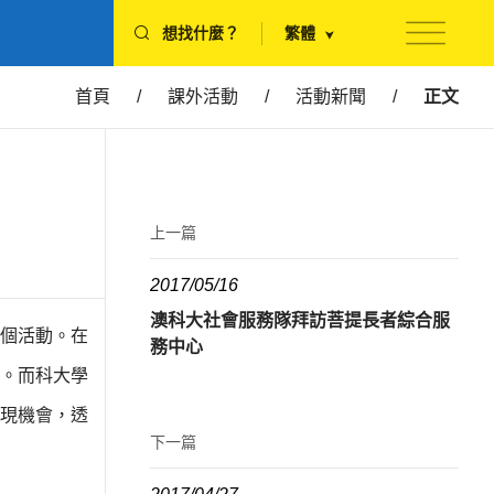
想找什麼？
繁體
首頁
/
課外活動
/
活動新聞
/
正文
上一篇
2017/05/16
澳科大社會服務隊拜訪菩提長者綜合服
個活動。在
務中心
。
而科大學
現機會，透
下一篇