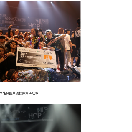
本能舞團榮獲校際齊舞冠軍