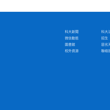
科大新聞
科大
微信動態
招生
圖書館
惡劣
校外資源
聯絡