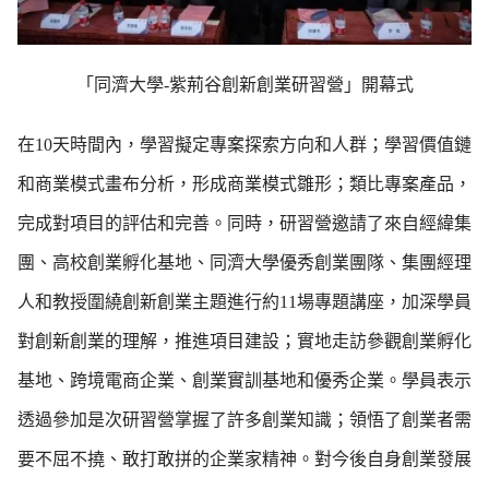
「同濟大學-紫荊谷創新創業研習營」開幕式
在10天時間內，學習擬定專案探索方向和人群；學習價值鏈
和商業模式畫布分析，形成商業模式雛形；類比專案產品，
完成對項目的評估和完善。同時，研習營邀請了來自經緯集
團、高校創業孵化基地、同濟大學優秀創業團隊、集團經理
人和教授圍繞創新創業主題進行約11場專題講座，加深學員
對創新創業的理解，推進項目建設；實地走訪參觀創業孵化
基地、跨境電商企業、創業實訓基地和優秀企業。學員表示
透過參加是次研習營掌握了許多創業知識；領悟了創業者需
要不屈不撓、敢打敢拼的企業家精神。對今後自身創業發展