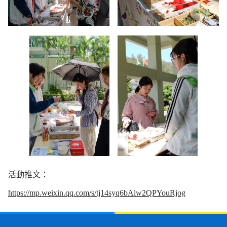
活動推文：
https://mp.weixin.qq.com/s/tj14syq6bAlw2QPYouRjog