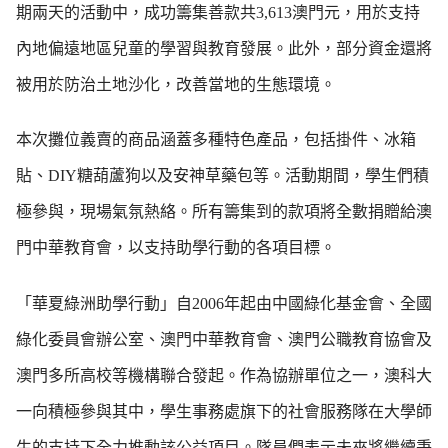
期兩天的活動中，成功籌集善款共3,613澳門元，用於支持
內地偏遠地區兒童的學習與教育發展。此外，部分資金還將
被用於防治土地沙化，改善當地的生態環境。
本次攤位義賣的商品涵蓋多種特色產品，包括掛件、冰箱
貼、DIY糖葫蘆狗以及安神草藥包等。活動期間，學生們積
極參與，現場氣氛熱絡。所有籌集到的款項將全數捐贈給澳
門中華教育會，以支持助學行動的各項目標。
「華夏綠洲助學行動」自2006年起由中國綠化基金會、全國
綠化委員會辦公室、澳門中華教育會、澳門公職教育協會及
澳門多所高校等機構聯合發起。作為協辦單位之一，澳科大
一向積極參與其中，學生事務處旗下的社會服務隊在大學師
生的支持下全力推動該公益項目。隊員們表示未來將繼續秉