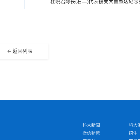
杜曉君隊長(右二)代表接受大會致送紀念
返回列表
科大新聞
科大
微信動態
招生