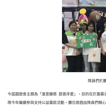
隊員們於攤
今屆園遊會主題為「滙意顯慈 懿善序愛」，目的在於籌募
隊今年繼續參與支持公益籌款活動，攤位遊戲由隊員們精心