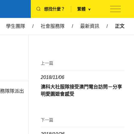
想找什麼？
繁體
學生團隊
/
社會服務隊
/
最新資訊
/
正文
上一篇
2018/11/06
澳科大社服隊接受澳門電台訪問－分享
服務隊隊派出
明愛園遊會感受
下一篇