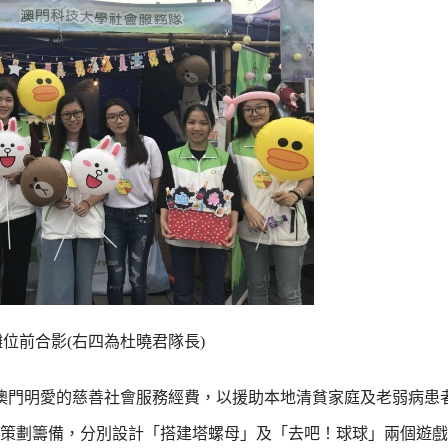
位前合影(右四為杜曉君隊長)
澳門明愛的慈善社會服務經費，以援助本地清貧家庭及老弱病患
策劃籌備，分別設計「搭建塔螺母」及「去吧！球球」兩個遊戲