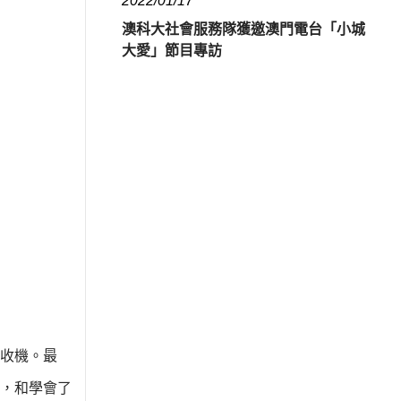
2022/01/17
澳科大社會服務隊獲邀澳門電台「小城
大愛」節目專訪
收機。最
，和學會了