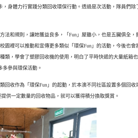
員卡，身體力行實踐分類回收環保行動。透過是次活動，隊員們除
方法和規則，讓她獲益良多，「Fun」屋雖小，也是五臟俱全，
校園裡可以推動和宣傳更多類似「環保Fun」的活動，今後也會
種類，學會了塑膠回收機的使用，明白了平時快遞的大量紙箱也
多多參與環保活動。
類回收作為「環保Fun」的起動，於本澳不同社區設置多個回收
要提供一定數量的回收物品，就可以獲得積分換取獎賞。