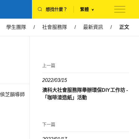
想找什麼？
繁體
學生團隊
/
社會服務隊
/
最新資訊
/
正文
上一篇
2022/03/15
澳科大社會服務隊舉辦環保DIY工作坊 -
處侯芝韻導師
「咖啡渣造紙」活動
下一篇