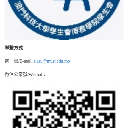
聯繫方
式
電 郵/E-mail:
slasu@must.edu.mo
微信公眾號/Wechat：