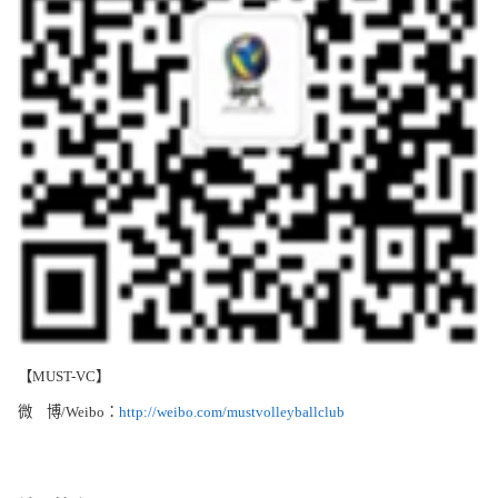
【MUST-VC
】
微 博/Weibo：
http://weibo.com/mustvolleyballclub