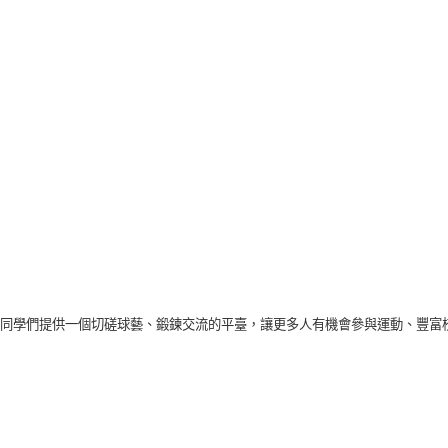
同學們提供一個切磋球藝、鍛鍊交流的平臺，讓更多人有機會參與運動、豐富