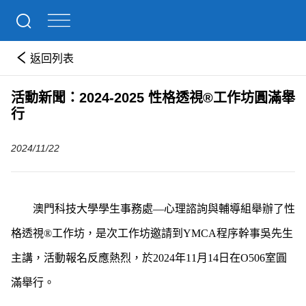
返回列表
活動新聞：2024-2025 性格透視®工作坊圓滿舉
行
2024/11/22
澳門科技大學學生事務處—心理諮詢與輔導組舉辦了性
格透視®工作坊，
是次工作坊邀請
到
YMCA
程序
幹事
吳
先生
主講
，
活動報名反應熱烈，於2024年11月14日在O506室圓
滿舉行。