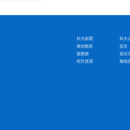
科大新聞
科大
微信動態
招生
圖書館
惡劣
校外資源
聯絡