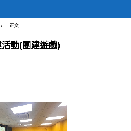
/
正文
建活動(團建遊戲)