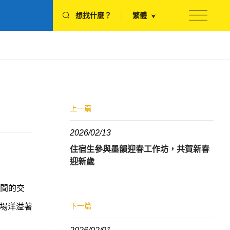
想找什麼？
繁體
上一篇
2026/02/13
住宿生參與墨韻迎春工作坊，共賀新春
迎新歲
間的交
下一篇
現場洋溢著