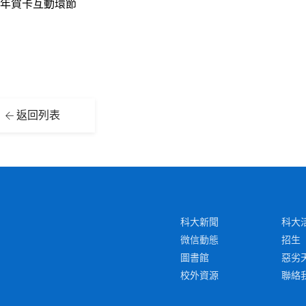
年賀卡互動環節
返回列表
科大新聞
科大
微信動態
招生
圖書館
惡劣
校外資源
聯絡