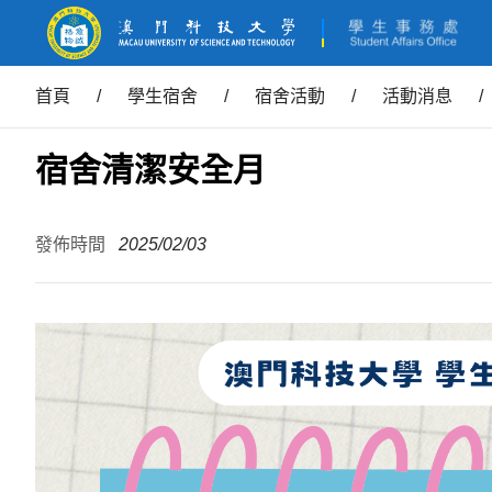
首頁
/
學生宿舍
/
宿舍活動
/
活動消息
/
宿舍清潔安全月
發佈時間
2025/02/03