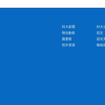
科大新聞
科大
微信動態
招生
圖書館
惡劣
校外資源
聯絡