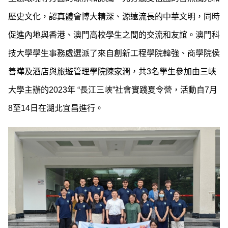
歷史文化，認真體會博大精深、源遠流長的中華文明，同時
促進內地與香港、澳門高校學生之間的交流和友誼。澳門科
技大學學生事務處選派了來自創新工程學院韓強、商學院侯
善曄及酒店與旅遊管理學院陳家潤，共3名學生參加由三峽
大學主辦的2023年 “長江三峽”社會實踐夏令營，活動自7月
8至14日在湖北宜昌進行。