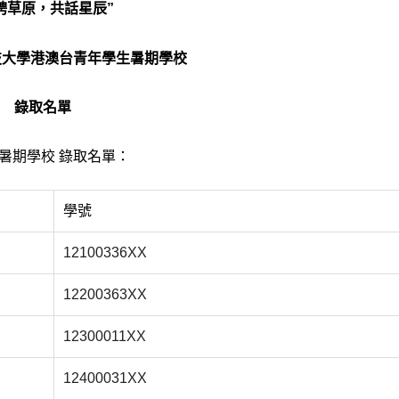
騁草原，共話星辰”
科技大學港澳台青年學生暑期學校
錄取名單
生暑期學校 錄取名單：
學號
12100336XX
12200363XX
12300011XX
12400031XX