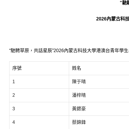
“馳
2026內蒙古
“馳騁草原，共話星辰”2026內蒙古科技大學港澳台青年學
序號
姓名
1
陳于晴
2
潘梓晴
3
黃鍶豪
4
蔡錦鋒