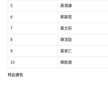
5
黃潤謙
6
鄭穎雪
7
黃文莉
8
陳浩勁
9
葉家仁
10
陳銘揚
特此通告