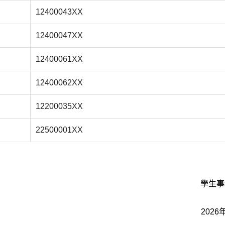
12400043XX
12400047XX
12400061XX
12400062XX
12200035XX
22500001XX
學生
2026