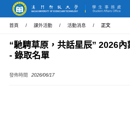
首頁
/
課外活動
/
活動消息
/
正文
“馳騁草原，共話星辰” 202
- 錄取名單
發佈時間
2026/06/17